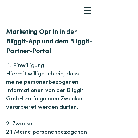
Marketing Opt In in der
Bliggit-App und dem Bliggit-
Partner-Portal
1. Einwilligung
Hiermit willige ich ein, dass
meine personenbezogenen
Informationen von der Bliggit
GmbH zu folgenden Zwecken
verarbeitet werden dürfen.
2. Zwecke
2.1 Meine personenbezogenen